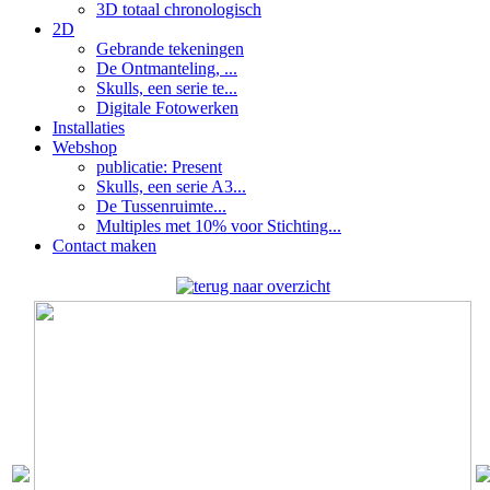
3D totaal chronologisch
2D
Gebrande tekeningen
De Ontmanteling, ...
Skulls, een serie te...
Digitale Fotowerken
Installaties
Webshop
publicatie: Present
Skulls, een serie A3...
De Tussenruimte...
Multiples met 10% voor Stichting...
Contact maken