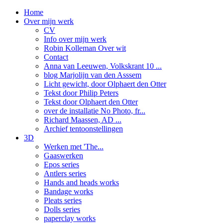
Home
Over mijn werk
CV
Info over mijn werk
Robin Kolleman Over wit
Contact
Anna van Leeuwen, Volkskrant 10 ...
blog Marjolijn van den Asssem
Licht gewicht, door Olphaert den Otter
Tekst door Philip Peters
Tekst door Olphaert den Otter
over de installatie No Photo, fr...
Richard Maassen, AD ...
Archief tentoonstellingen
3D
Werken met 'The...
Gaaswerken
Epos series
Antlers series
Hands and heads works
Bandage works
Pleats series
Dolls series
paperclay works