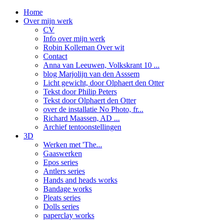
Home
Over mijn werk
CV
Info over mijn werk
Robin Kolleman Over wit
Contact
Anna van Leeuwen, Volkskrant 10 ...
blog Marjolijn van den Asssem
Licht gewicht, door Olphaert den Otter
Tekst door Philip Peters
Tekst door Olphaert den Otter
over de installatie No Photo, fr...
Richard Maassen, AD ...
Archief tentoonstellingen
3D
Werken met 'The...
Gaaswerken
Epos series
Antlers series
Hands and heads works
Bandage works
Pleats series
Dolls series
paperclay works